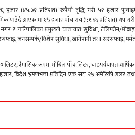
 हजार (४५.७१ प्रतिशत) रुपैयाँ वृद्धि गरी ५१ हजार पुर्‍य
िमिक पाउँदै आएकामा १५ हजार पाँच सय (५१.६६ प्रतिशत) थप गर
 नगर र गाउँपालिका प्रमुखले यातायात सुविधा, टेलिफोन/मोबाइल
ा सरसफाइ, जनसम्पर्क/विशेष सुविधा, खानेपानी तथा सरसफाइ, मर्म
लिटर, त्रैमासिक रूपमा मोबिल पाँच लिटर, चाडपर्वबापत वार्षिक
ुई हजार, विदेश भ्रमणभत्ता प्रतिदिन एक सय २५ अमेरिकी डलर त