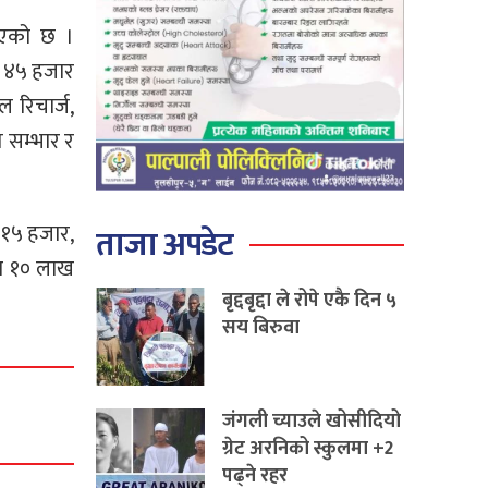
ाइएको छ ।
ी ४५ हजार
 रिचार्ज,
त सम्भार र
 १५ हजार,
ताजा अपडेट
था १० लाख
बृद्दबृद्दा ले रोपे एकै दिन ५
सय बिरुवा
जंगली च्याउले खोसीदियो
ग्रेट अरनिको स्कुलमा +2
पढ्ने रहर