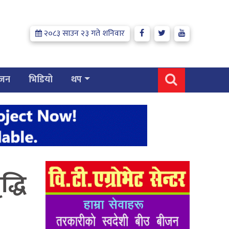
२०८३ साउन २३ गते शनिवार
्जन
भिडियो
थप
द्धि