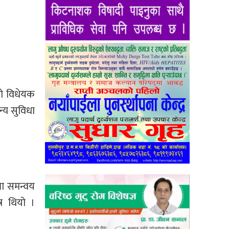
को विधेयक
्य सुविधा
ला समन्वय
र थियो ।