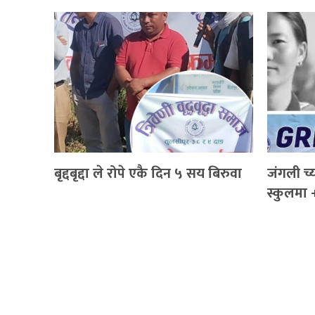
बृद्दबृद्दा ले रोपे एकै दिन ५ सय बिरुवा
जंगली च्
स्कुलमा 