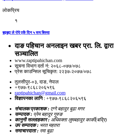
लोकप्रिय
१
बृद्दबृद्दा ले रोपे एकै दिन ५ सय बिरुवा
दाङ पहिचान अनलाइन खबर प्रा. लि. द्वारा
सञ्चालित
www.raptipahichan.com
सूचना विभाग दर्ता नं: २०६८-०७७/०७८
प्रेस काउन्सिल सूचिकृत: २२३७-२०७७/०७८
तुलसीपुर-०३, दाङ, नेपाल
+९७७-९८६८२०६५९६
raptipahichan@gmail.com
विज्ञापनका लागि
: +९७७-९८६८२०६५९६
संचालक/प्रकाशक :
एग्गे बहादुर बुढा मगर
सम्पादक :
प्रेम बहादुर गुरुङ
कानुनी सल्लाहकार :
अधिवक्ता लुमबहादुर कार्की(बद्रि)
उप सम्पादक :
भरत महतरा
समाचारदाता :
रमा बुढा