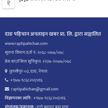
१
दाङ पहिचान अनलाइन खबर प्रा. लि. द्वारा सञ्चालित
www.raptipahichan.com
सूचना विभाग दर्ता नं: २०६८-०७७/०७८
प्रेस काउन्सिल सूचिकृत: २२३७-२०७७/०७८
तुलसीपुर-०३, दाङ, नेपाल
+९७७-९८६८२०६५९६
raptipahichan@gmail.com
: +९७७-९८६८२०६५९६
विज्ञापनका लागि
संचालक/प्रकाशक :
एग्गे बहादुर बुढा मगर