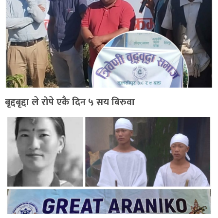
बृद्दबृद्दा ले रोपे एकै दिन ५ सय बिरुवा