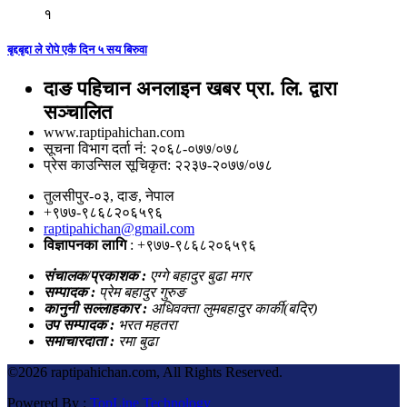
१
बृद्दबृद्दा ले रोपे एकै दिन ५ सय बिरुवा
दाङ पहिचान अनलाइन खबर प्रा. लि. द्वारा
सञ्चालित
www.raptipahichan.com
सूचना विभाग दर्ता नं: २०६८-०७७/०७८
प्रेस काउन्सिल सूचिकृत: २२३७-२०७७/०७८
तुलसीपुर-०३, दाङ, नेपाल
+९७७-९८६८२०६५९६
raptipahichan@gmail.com
विज्ञापनका लागि
: +९७७-९८६८२०६५९६
संचालक/प्रकाशक :
एग्गे बहादुर बुढा मगर
सम्पादक :
प्रेम बहादुर गुरुङ
कानुनी सल्लाहकार :
अधिवक्ता लुमबहादुर कार्की(बद्रि)
उप सम्पादक :
भरत महतरा
समाचारदाता :
रमा बुढा
©
2026 raptipahichan.com, All Rights Reserved.
Powered By :
TopLine Technology